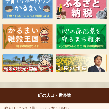
町の人口・世帯数
総人口：7,521（男：3,680・女：3,841）