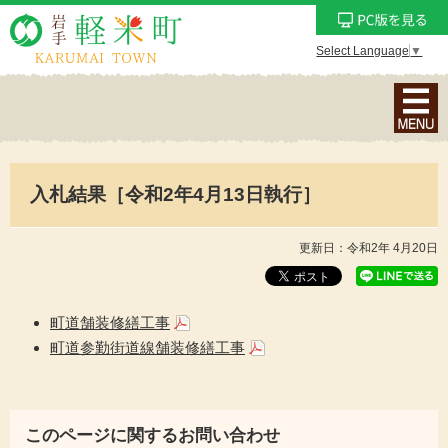
Select Language
▼
ナ
ビ
ゲ
ー
入札結果［令和2年4月13日執行］
シ
ョ
ン
更新日：令和2年 4月20日
メ
ニ
ュ
町道舗装修繕工事
ー
町道参勤街道線舗装修繕工事
を
表
示
このページに関するお問い合わせ