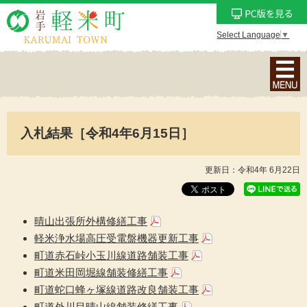
Select Language
▼
ナ
ビ
ゲ
ー
入札結果［令和4年6月15日］
シ
ョ
ン
更新日：令和4年 6月22日
メ
ニ
ュ
晴山出張所外構修繕工事
ー
軽米浄水場高圧受電盤機器更新工事
を
町道赤石峠小玉川線道路舗装工事
表
町道米田岡堀線舗装修繕工事
示
町道蛇口蜂ヶ塚線道路改良舗装工事
町道外川目晴山線舗装修繕工事