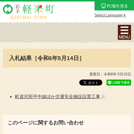
Select Language
▼
ナ
ビ
ゲ
ー
入札結果［令和6年5月14日］
シ
ョ
ン
更新日：令和6年 5月15日
メ
ニ
ュ
町道沢田平中線ほか交通安全施設設置工事
ー
を
表
このページに関するお問い合わせ
示