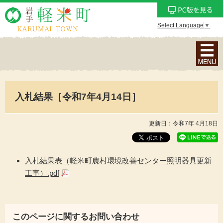
Select Language
▼
ナ
ビ
ゲ
ー
入札結果［令和7年4月14日］
シ
ョ
ン
更新日：令和7年 4月18日
メ
ニ
ュ
入札結果表（軽米町農村環境改善センター照明器具更新
ー
工事）.pdf
を
表
示
このページに関するお問い合わせ