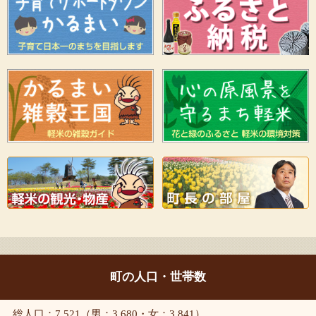
町の人口・世帯数
総人口：7,521（男：3,680・女：3,841）