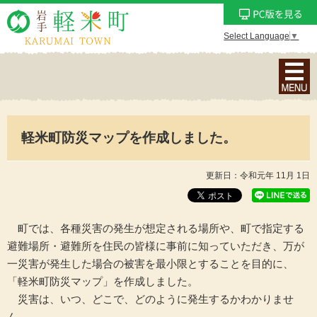
Select Language
▼
ナ
ビ
ゲ
ー
軽米町防災マップを作成しました。
シ
ョ
ン
更新日：令和元年 11月 1日
メ
ニ
ュ
町では、各種災害の発生が想定される場所や、町で指定する
ー
避難場所・避難所を住民の皆様に事前に知っていただき、万が
を
一災害が発生した場合の被害を最小限とすることを目的に、
表
「軽米町防災マップ」を作成しました。
示
災害は、いつ、どこで、どのように発生するかわかりませ
ん。