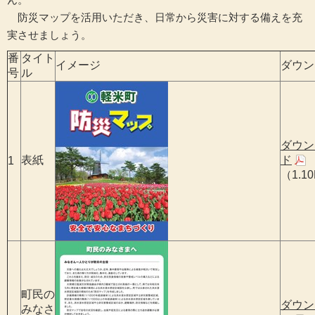
防災マップを活用いただき、日常から災害に対する備えを充
実させましょう。
番
タイト
イメージ
ダウン
号
ル
ダウン
表紙
ド
1
（1.1
町民の
ダウン
みなさ