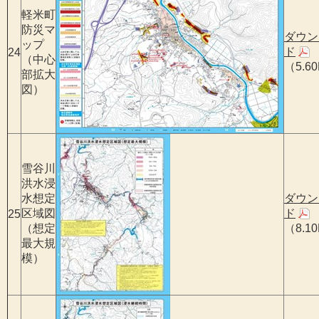
軽米町
防災マ
ダウン
ップ
ド
24
（中心
（5.6
部拡大
図）
雪谷川
洪水浸
水想定
ダウン
区域図
ド
25
（想定
（8.1
最大規
模）