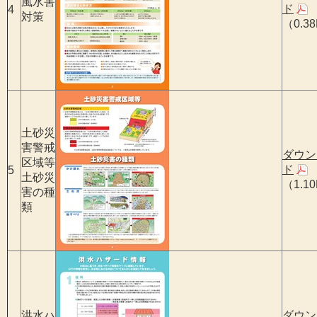
風水害
ド
4
対策
（0.3
土砂災
害警戒
ダウン
区域等
ド
5
土砂災
（1.1
害の種
類
洪水ハ
ダウン