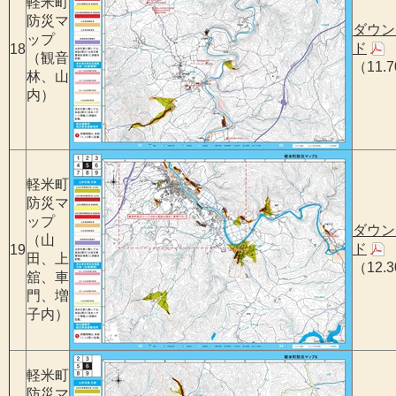
軽米町
防災マ
ダウン
ップ
ド
18
（観音
（11.
林、山
内）
軽米町
防災マ
ップ
ダウン
（山
ド
19
田、上
（12.
舘、車
門、増
子内）
軽米町
防災マ