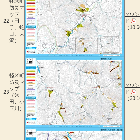
軽米町
防災マ
ップ
ダウン
（円
ド
22
子、蛇
（18.
口、大
沢）
軽米町
防災マ
ダウン
ップ
ド
23
（米
（23.
田、小
玉川）