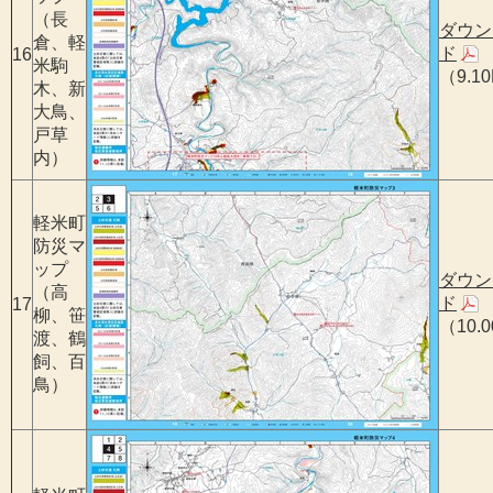
（長
ダウン
倉、軽
ド
16
米駒
（9.1
木、新
大鳥、
戸草
内）
軽米町
防災マ
ップ
ダウン
（高
ド
17
柳、笹
（10.
渡、鶴
飼、百
鳥）