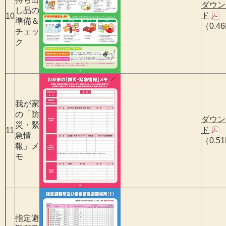
ダウン
し品の
ド
10
準備＆
（0.4
チェッ
ク
我が家
の「防
ダウン
災・緊
ド
11
急情
（0.5
報」メ
モ
指定避