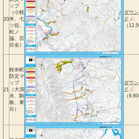
ップ
（小軽
ダウン
米、七
ド
20
ツ役、
（12.
松ノ
脇、百
目金）
軽米町
防災マ
ップ
ダウン
（大清
ド
21
水、駒
（9.8
板、東
台）