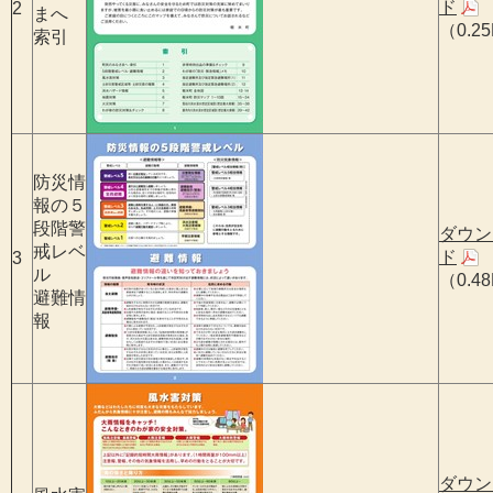
ド
2
まへ
（0.2
索引
防災情
報の５
段階警
ダウン
戒レベ
ド
3
ル
（0.4
避難情
報
ダウン