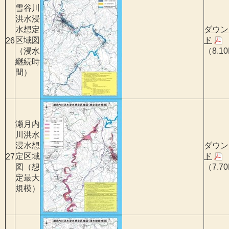
雪谷川
洪水浸
水想定
ダウン
区域図
ド
26
（浸水
（8.1
継続時
間）
瀬月内
川洪水
浸水想
ダウン
定区域
ド
27
図（想
（7.7
定最大
規模）