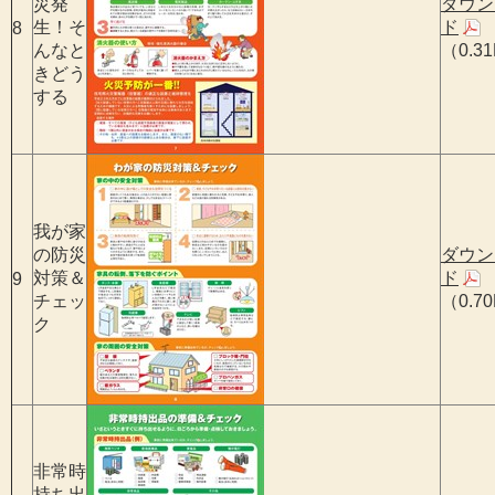
災発
ダウン
生！そ
ド
8
んなと
（0.3
きどう
する
我が家
の防災
ダウン
対策＆
ド
9
チェッ
（0.7
ク
非常時
持ち出