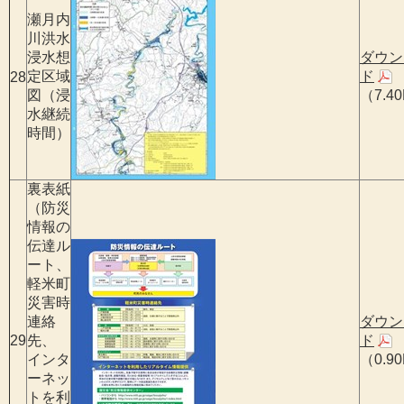
瀬月内
川洪水
浸水想
ダウン
定区域
ド
28
図（浸
（7.4
水継続
時間）
裏表紙
（防災
情報の
伝達ル
ート、
軽米町
災害時
連絡
ダウン
29
先、
ド
インタ
（0.9
ーネッ
トを利