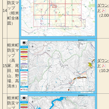
防災マ
ダウン
ップ
ド
14
（軽米
（2.0
町全体
図）
軽米町
防災マ
ップ
（高
ダウン
家、尾
ド
15
田、晴
（10.
山、野
場、高
清水）
軽米町
防災マ
ップ