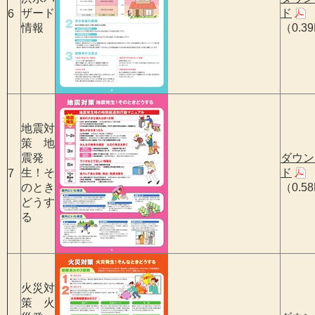
ザード
ド
6
情報
（0.3
地震対
策 地
震発
ダウン
生！そ
ド
7
のとき
（0.5
どうす
る
火災対
策 火