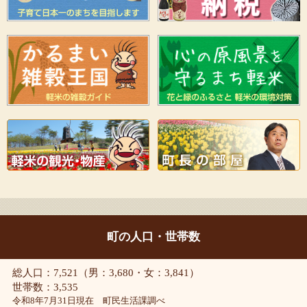
町の人口・世帯数
総人口：7,521（男：3,680・女：3,841）
世帯数：3,535
令和8年7月31日現在 町民生活課調べ