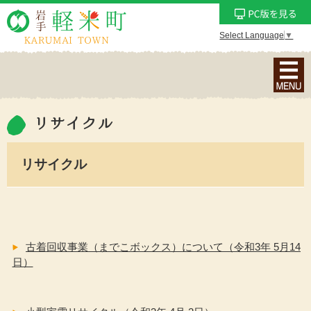
Select Language
▼
ナ
ビ
ゲ
ー
リサイクル
シ
ョ
リサイクル
ン
メ
ニ
ュ
ー
古着回収事業（までこボックス）について（令和3年 5月14
を
日）
表
示