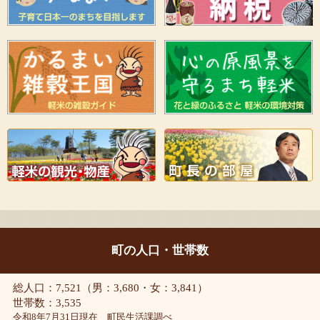
町の人口・世帯数
総人口：7,521（男：3,680・女：3,841）
世帯数：3,535
令和8年7月31日現在 町民生活課調べ