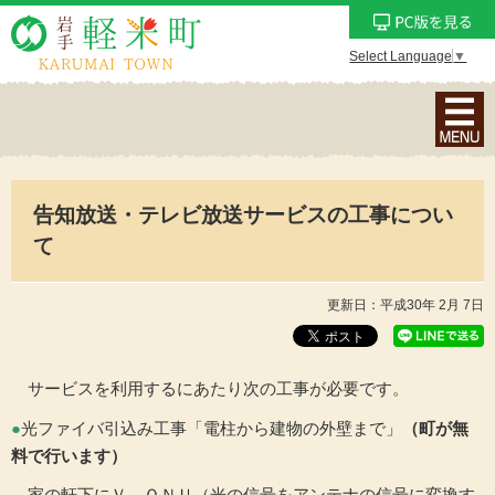
Select Language
▼
ナ
ビ
ゲ
ー
告知放送・テレビ放送サービスの工事につい
シ
ョ
て
ン
メ
更新日：平成30年 2月 7日
ニ
ュ
ー
サービスを利用するにあたり次の工事が必要です。
を
●
光ファイバ引込み工事「電柱から建物の外壁まで」
（町が無
表
料で行います）
示
家の軒下にＶ－ＯＮＵ（光の信号をアンテナの信号に変換す