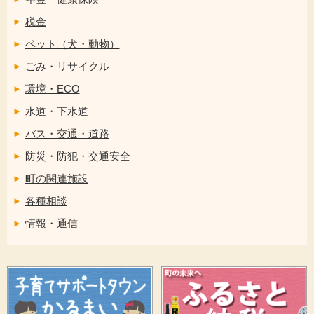
税金
ペット（犬・動物）
ごみ・リサイクル
環境・ECO
水道・下水道
バス・交通・道路
防災・防犯・交通安全
町の関連施設
各種相談
情報・通信