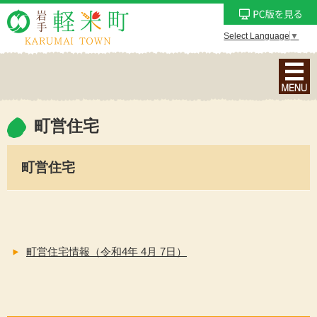
Select Language
▼
ナ
ビ
ゲ
ー
町営住宅
シ
ョ
町営住宅
ン
メ
ニ
ュ
ー
町営住宅情報（令和4年 4月 7日）
を
表
示