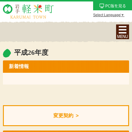
Select Language
▼
ナ
ビ
ゲ
ー
平成26年度
シ
ョ
新着情報
ン
メ
ニ
ュ
ー
を
変更契約
表
示