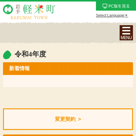
Select Language
▼
ナ
ビ
ゲ
ー
令和4年度
シ
ョ
新着情報
ン
メ
ニ
ュ
ー
を
変更契約
表
示