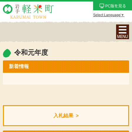
Select Language
▼
ナ
ビ
ゲ
ー
令和元年度
シ
ョ
新着情報
ン
メ
ニ
ュ
ー
を
入札結果
表
示