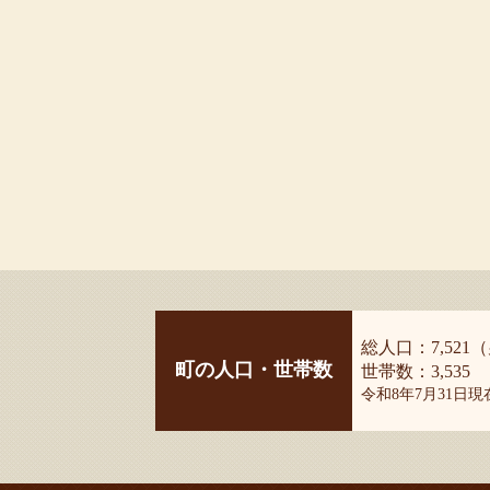
総人口：7,521（
町の人口・世帯数
世帯数：3,535
令和8年7月31日