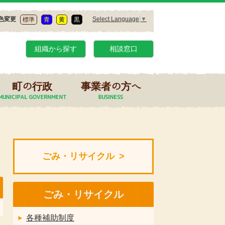
Select Language
▼
色変更
標準
青
黄
黒
組織から探す
相談窓口
町の行政
事業者の方へ
ごみ・リサイクル
ごみ・リサイクル
各種補助制度