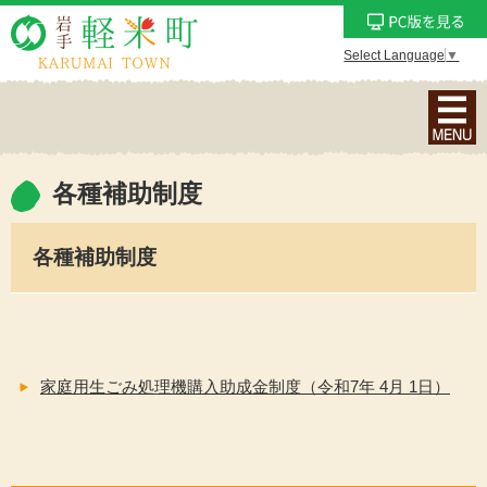
Select Language
▼
ナ
ビ
ゲ
ー
各種補助制度
シ
ョ
各種補助制度
ン
メ
ニ
ュ
ー
家庭用生ごみ処理機購入助成金制度（令和7年 4月 1日）
を
表
示