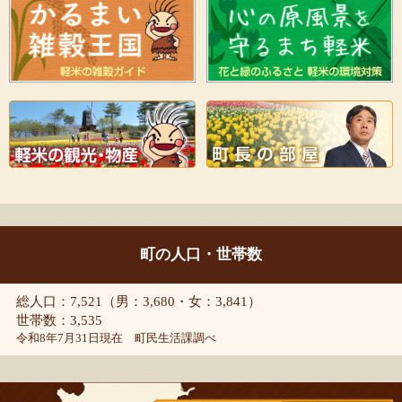
町の人口・世帯数
総人口：7,521（男：3,680・女：3,841）
世帯数：3,535
令和8年7月31日現在 町民生活課調べ