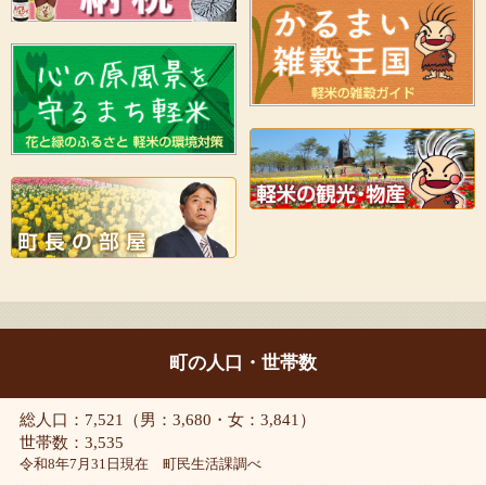
町の人口・世帯数
総人口：7,521（男：3,680・女：3,841）
世帯数：3,535
令和8年7月31日現在 町民生活課調べ