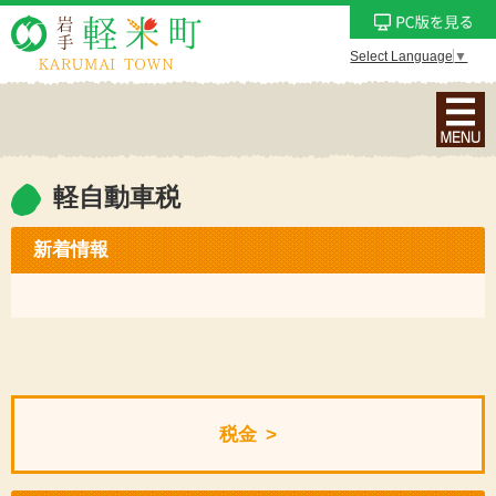
Select Language
▼
ナ
ビ
ゲ
ー
軽自動車税
シ
ョ
新着情報
ン
メ
ニ
ュ
ー
を
税金
表
示