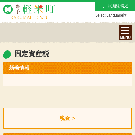
Select Language
▼
ナ
ビ
ゲ
ー
固定資産税
シ
ョ
新着情報
ン
メ
ニ
ュ
ー
を
税金
表
示