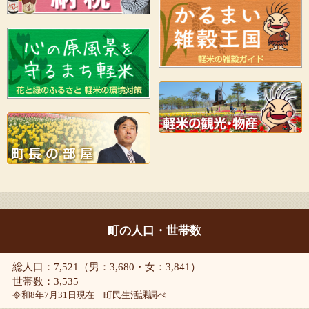
町の人口・世帯数
総人口：7,521（男：3,680・女：3,841）
世帯数：3,535
令和8年7月31日現在 町民生活課調べ