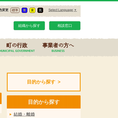
Select Language
▼
色変更
標準
青
黄
黒
組織から探す
相談窓口
町の行政
事業者の方へ
目的から探す
目的から探す
結婚・離婚