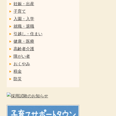
妊娠・出産
子育て
入園・入学
就職・退職
引越し・住まい
健康・医療
高齢者介護
障がい者
おくやみ
税金
防災