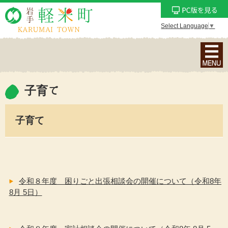
Select Language
▼
ナ
ビ
ゲ
ー
子育て
シ
ョ
子育て
ン
メ
ニ
ュ
ー
令和８年度 困りごと出張相談会の開催について（令和8年
を
8月 5日）
表
示