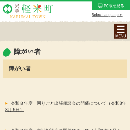
Select Language
▼
ナ
ビ
ゲ
ー
障がい者
シ
ョ
障がい者
ン
メ
ニ
ュ
ー
令和８年度 困りごと出張相談会の開催について（令和8年
を
8月 5日）
表
示