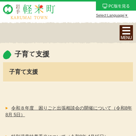
Select Language
▼
ナ
ビ
ゲ
ー
子育て支援
シ
ョ
子育て支援
ン
メ
ニ
ュ
ー
令和８年度 困りごと出張相談会の開催について（令和8年
を
8月 5日）
表
示