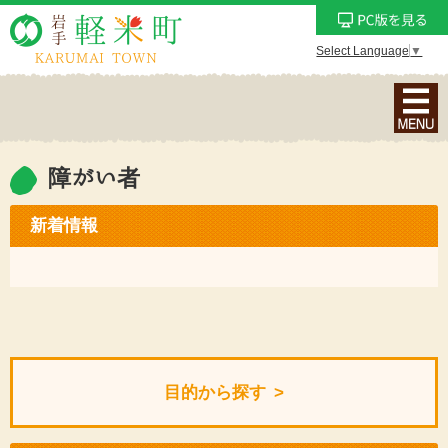
Select Language
▼
ナ
ビ
ゲ
ー
障がい者
シ
ョ
新着情報
ン
メ
ニ
ュ
ー
を
目的から探す
表
示