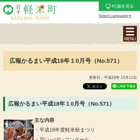
Select Language
▼
ナ
ビ
ゲ
ー
広報かるまい平成18年１0月号（No.571）
シ
ョ
ン
更新日：平成18年 10月11日
メ
ニ
ュ
広報かるまい平成18年１0月号（No.571）
ー
を
主な内容
表
・平成18年度軽米秋まつり
示
・花いっぱいコンクール