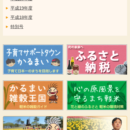
平成19年度
平成18年度
特別号