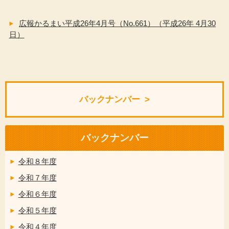
広報かるまい平成26年4月号（No.661）（平成26年 4月30
日）
バックナンバー
バックナンバー
令和８年度
令和７年度
令和６年度
令和５年度
令和４年度