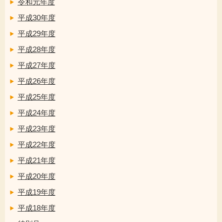
令和元年度
平成30年度
平成29年度
平成28年度
平成27年度
平成26年度
平成25年度
平成24年度
平成23年度
平成22年度
平成21年度
平成20年度
平成19年度
平成18年度