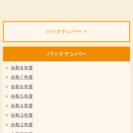
バックナンバー
バックナンバー
令和８年度
令和７年度
令和６年度
令和５年度
令和４年度
令和３年度
令和２年度