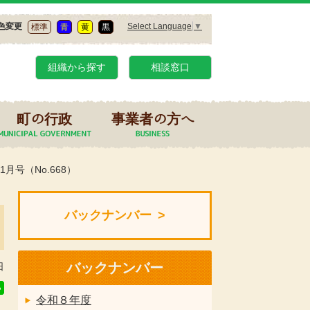
Select Language
▼
色変更
標準
青
黄
黒
組織から探す
相談窓口
町の行政
事業者の方へ
月号（No.668）
バックナンバー
バックナンバー
日
令和８年度