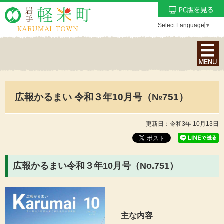
Select Language
▼
ナ
ビ
ゲ
ー
広報かるまい 令和３年10月号（№751）
シ
ョ
ン
更新日：令和3年 10月13日
メ
ニ
ュ
広報かるまい令和３年10月号（No.751
）
ー
を
表
示
主な内容