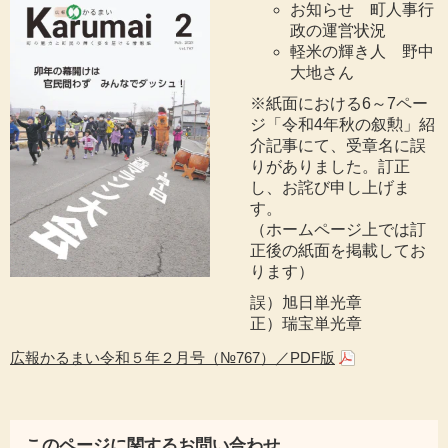
お知らせ 町人事行
政の運営状況
軽米の輝き人 野中
大地さん
※紙面における6～7ペー
ジ「令和4年秋の叙勲」紹
介記事にて、受章名に誤
りがありました。訂正
し、お詫び申し上げま
す。
（ホームページ上では訂
正後の紙面を掲載してお
ります）
誤）旭日単光章
正）瑞宝単光章
広報かるまい令和５年２月号（№767）／PDF版
このページに関するお問い合わせ