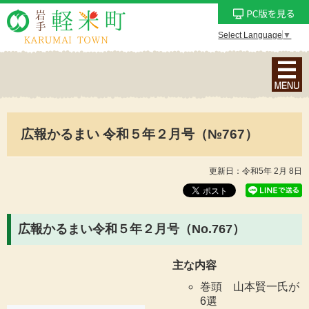
Select Language
▼
ナ
ビ
ゲ
ー
広報かるまい 令和５年２月号（№767）
シ
ョ
ン
更新日：令和5年 2月 8日
メ
ニ
ュ
広報かるまい令和５年２月号（No.767
）
ー
を
主な内容
表
巻頭 山本賢一氏が
示
6選