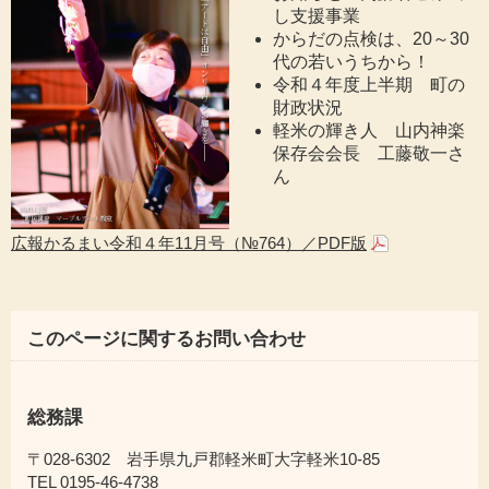
し支援事業
からだの点検は、20～30
代の若いうちから！
令和４年度上半期 町の
財政状況
軽米の輝き人 山内神楽
保存会会長 工藤敬一さ
ん
広報かるまい令和４年11月号（№764）／PDF版
このページに関するお問い合わせ
総務課
〒028-6302 岩手県九戸郡軽米町大字軽米10-85
TEL 0195-46-4738