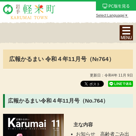
Select Language
▼
ナ
ビ
ゲ
ー
広報かるまい 令和４年11月号（№764）
シ
ョ
ン
更新日：令和4年 11月 9日
メ
ニ
ュ
広報かるまい令和４年11月号（No.764
）
ー
を
表
主な内容
示
お知らせ 高齢者ごみ出