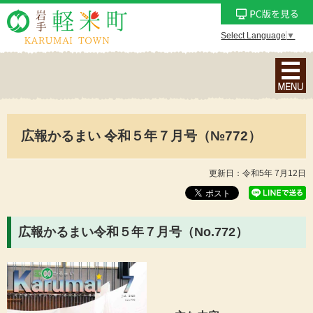
Select Language
▼
ナ
ビ
ゲ
ー
広報かるまい 令和５年７月号（№772）
シ
ョ
ン
更新日：令和5年 7月12日
メ
ニ
ュ
広報かるまい令和５年７月号（No.772
）
ー
を
表
示