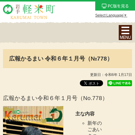
Select Language
▼
ナ
ビ
ゲ
ー
広報かるまい 令和６年１月号（№778）
シ
ョ
ン
更新日：令和6年 1月17日
メ
ニ
ュ
広報かるまい令和６年１月号（No.778
）
ー
を
主な内容
表
新年の
示
ごあい