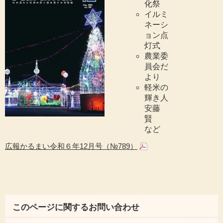
化祭
イルミ
ネーシ
ョン点
灯式
農業委
員会だ
より
軽米の
輝き人
安藤
賢
など
広報かるまい令和６年12月号（№789）
このページに関するお問い合わせ