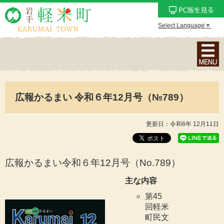
Select Language
▼
ナ
ビ
ゲ
ー
広報かるまい 令和６年12月号（№789）
シ
ョ
ン
更新日：令和6年 12月11日
メ
ニ
ュ
広報かるまい令和６年12月号（No.789
）
ー
主な内容
を
第45
表
回軽米
示
町民文