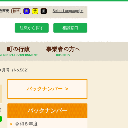
Select Language
▼
色変更
標準
青
黄
黒
組織から探す
相談窓口
町の行政
事業者の方へ
月号（No.582）
バックナンバー
バックナンバー
日
令和８年度