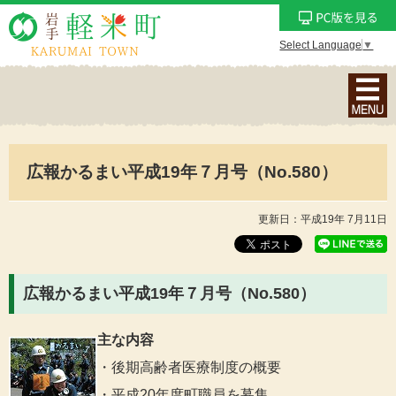
Select Language
▼
ナ
ビ
ゲ
ー
広報かるまい平成19年７月号（No.580）
シ
ョ
ン
更新日：平成19年 7月11日
メ
ニ
ュ
広報かるまい平成19年７月号（No.580）
ー
を
主な内容
表
・後期高齢者医療制度の概要
示
・平成20年度町職員を募集