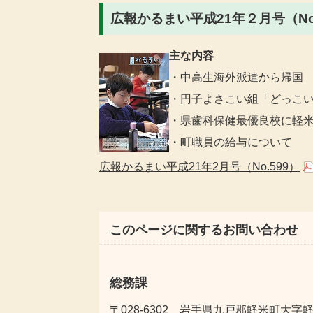
広報かるまい平成21年２月号（No.
主な内容
・中高生海外派遣から帰国
・円子よさこい組「どっこい
・県歯科保健最優良校に軽
・町職員の給与について
広報かるまい平成21年2月号（No.599）
このページに関するお問い合わせ
総務課
〒028-6302 岩手県九戸郡軽米町大字軽米