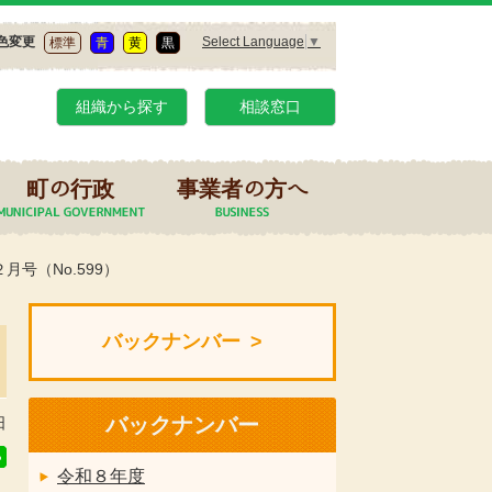
Select Language
▼
色変更
標準
青
黄
黒
組織から探す
相談窓口
町の行政
事業者の方へ
月号（No.599）
バックナンバー
バックナンバー
日
令和８年度