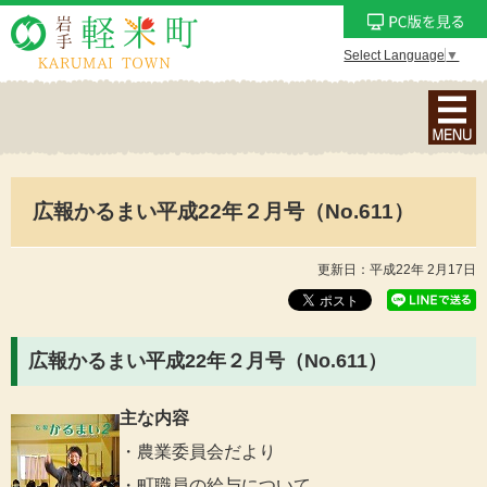
Select Language
▼
ナ
ビ
ゲ
ー
広報かるまい平成22年２月号（No.611）
シ
ョ
ン
更新日：平成22年 2月17日
メ
ニ
ュ
広報かるまい平成22年２月号（No.611）
ー
を
主な内容
表
・農業委員会だより
示
・町職員の給与について