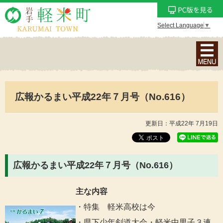
Select Language
▼
ナ
ビ
ゲ
ー
広報かるまい平成22年７月号（No.616）
シ
ョ
ン
更新日：平成22年 7月19日
メ
ニ
ュ
広報かるまい平成22年７月号（No.616）
ー
を
主な内容
表
・特集 軽米高校は今
示
・県下少年剣道大会・軽米中男子３連