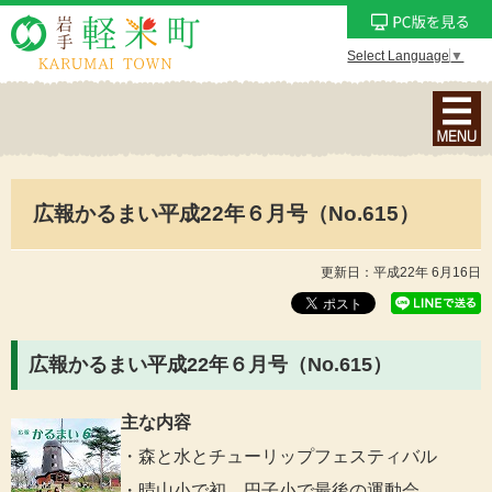
Select Language
▼
ナ
ビ
ゲ
ー
広報かるまい平成22年６月号（No.615）
シ
ョ
ン
更新日：平成22年 6月16日
メ
ニ
ュ
広報かるまい平成22年６月号（No.615）
ー
を
主な内容
表
・森と水とチューリップフェスティバル
示
・晴山小で初、円子小で最後の運動会