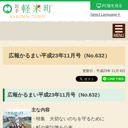
Select Language
▼
ナ
ビ
ゲ
ー
広報かるまい平成23年11月号（No.632）
シ
ョ
ン
更新日：平成23年 11月 9日
メ
ニ
ュ
広報かるまい平成23年11月号（No.632）
ー
を
主な内容
表
・特集 大切ないのちを守るために
示
・町の家計簿を公表