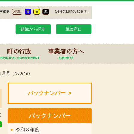
Select Language
▼
色変更
標準
青
黄
黒
組織から探す
相談窓口
町の行政
事業者の方へ
月号（No.649）
バックナンバー
バックナンバー
日
令和８年度