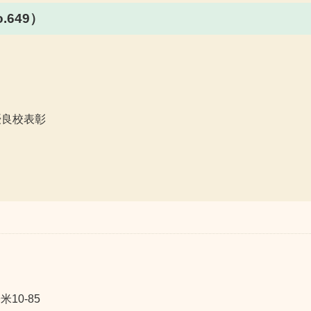
649）
優良校表彰
10-85