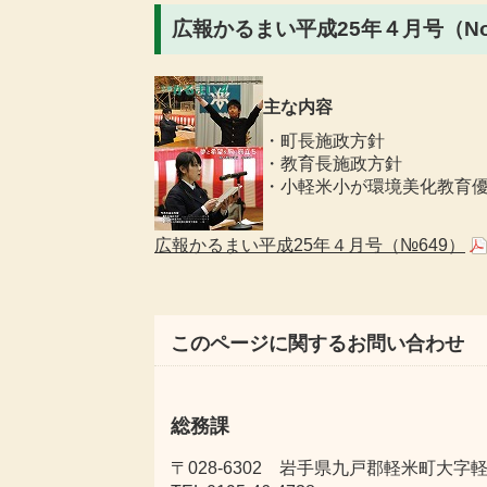
広報かるまい平成25年４月号（No.
主な内容
・町長施政方針
・教育長施政方針
・小軽米小が環境美化教育
広報かるまい平成25年４月号（№649）
このページに関するお問い合わせ
総務課
〒028-6302 岩手県九戸郡軽米町大字軽米