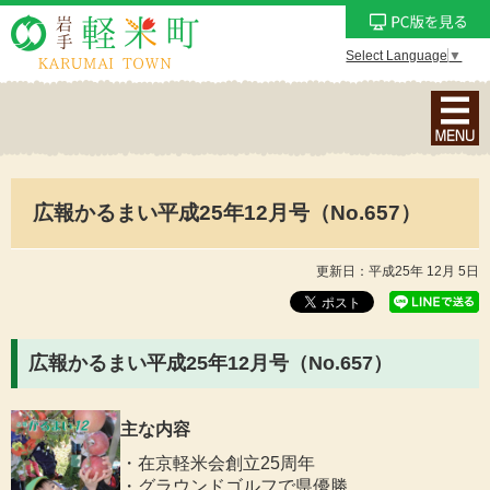
Select Language
▼
ナ
ビ
ゲ
ー
広報かるまい平成25年12月号（No.657）
シ
ョ
ン
更新日：平成25年 12月 5日
メ
ニ
ュ
広報かるまい平成25年12月号（No.657）
ー
を
主な内容
表
示
・在京軽米会創立25周年
・グラウンドゴルフで県優勝