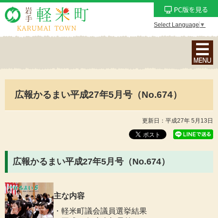
Select Language
▼
ナ
ビ
ゲ
ー
広報かるまい平成27年5月号（No.674）
シ
ョ
ン
更新日：平成27年 5月13日
メ
ニ
ュ
広報かるまい平成27年5月号（No.674）
ー
を
表
主な内容
示
・軽米町議会議員選挙結果