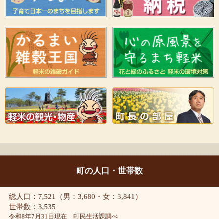
町の人口・世帯数
総人口：7,521（男：3,680・女：3,841）
世帯数：3,535
令和8年7月31日現在 町民生活課調べ