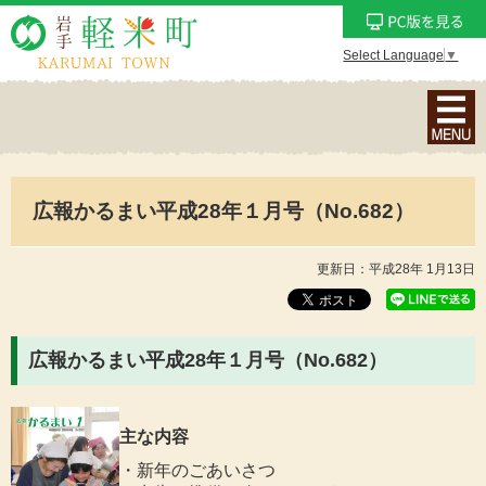
Select Language
▼
ナ
ビ
ゲ
ー
広報かるまい平成28年１月号（No.682）
シ
ョ
ン
更新日：平成28年 1月13日
メ
ニ
ュ
広報かるまい平成28年１月号（No.682）
ー
を
表
主な内容
示
・新年のごあいさつ