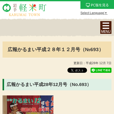
Select Language
▼
ナ
ビ
ゲ
ー
広報かるまい平成２８年１２月号（№693）
シ
ョ
ン
更新日：平成28年 12月 7日
メ
ニ
ュ
広報かるまい平成28年12月号（No.693）
ー
を
表
示