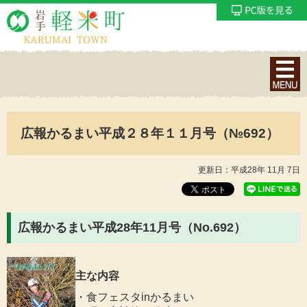
ナ
ビ
ゲ
ー
広報かるまい平成２８年１１月号（№692）
シ
ョ
ン
更新日：平成28年 11月 7日
メ
ニ
ュ
広報かるまい平成28年11月号（No.692）
ー
を
表
主な内容
示
・食フェスタinかるまい