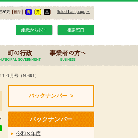
Select Language
▼
色変更
標準
青
黄
黒
組織から探す
相談窓口
町の行政
事業者の方へ
１０月号（№691）
バックナンバー
バックナンバー
日
令和８年度