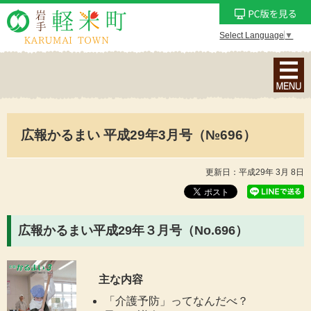
Select Language
▼
ナ
ビ
ゲ
ー
広報かるまい 平成29年3月号（№696）
シ
ョ
ン
更新日：平成29年 3月 8日
メ
ニ
ュ
広報かるまい平成29年３月号（No.696
）
ー
を
表
主な内容
示
「介護予防」ってなんだべ？