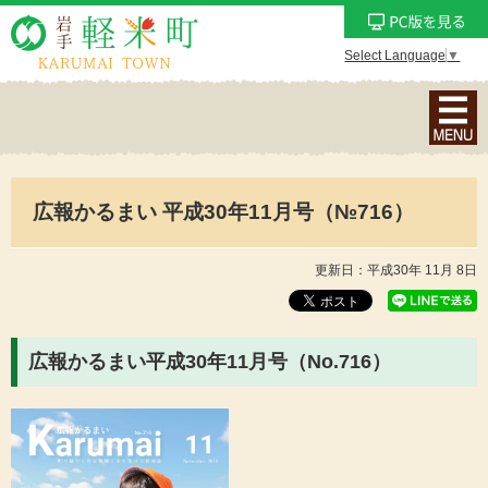
Select Language
▼
ナ
ビ
ゲ
ー
広報かるまい 平成30年11月号（№716）
シ
ョ
ン
更新日：平成30年 11月 8日
メ
ニ
ュ
広報かるまい平成30年11月号（No.716
）
ー
を
表
示