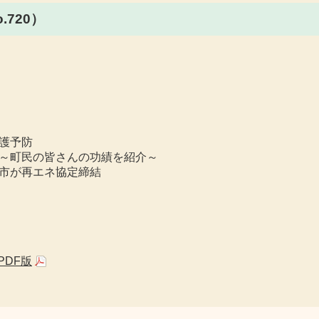
720
）
護予防
～町民の皆さんの功績を紹介～
市が再エネ協定締結
PDF版