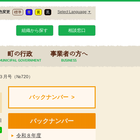
Select Language
▼
色変更
標準
青
黄
黒
組織から探す
相談窓口
町の行政
事業者の方へ
３月号（№720）
バックナンバー
バックナンバー
日
令和８年度