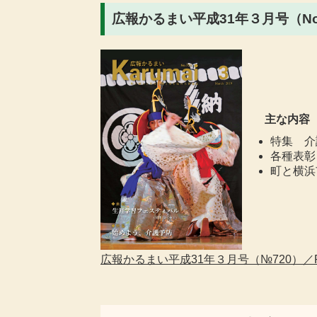
広報かるまい平成31年３月号（No.
主な内容
特集 介
各種表彰
町と横浜
広報かるまい平成31年３月号（№720）／