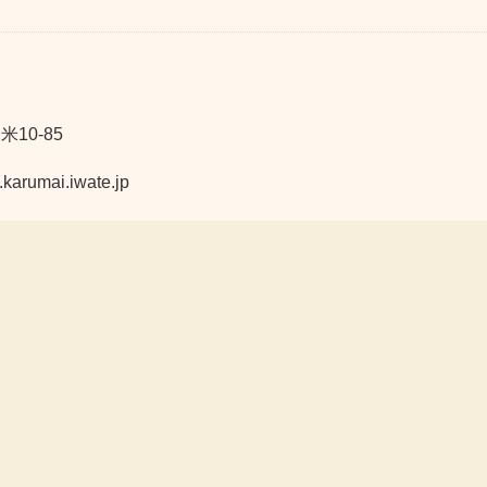
10-85
mai.iwate.jp