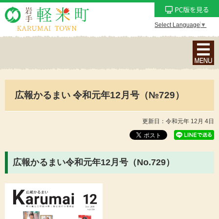
Select Language
▼
ナ
ビ
ゲ
ー
広報かるまい 令和元年12月号（№729）
シ
ョ
ン
更新日：令和元年 12月 4日
メ
ニ
ュ
広報かるまい令和元年12月号（No.729
）
ー
を
表
示