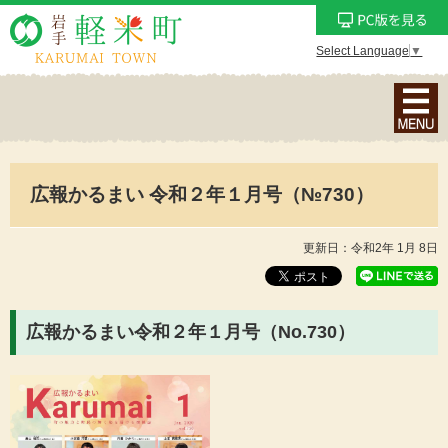
Select Language
▼
ナ
ビ
ゲ
ー
広報かるまい 令和２年１月号（№730）
シ
ョ
ン
更新日：令和2年 1月 8日
メ
ニ
ュ
広報かるまい令和２年１月号（No.730
）
ー
を
表
示