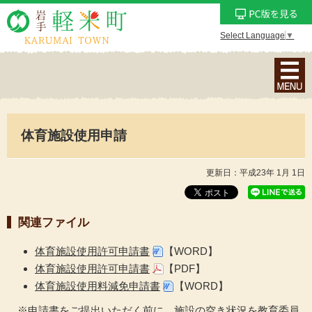
Select Language
▼
ナ
ビ
ゲ
ー
体育施設使用申請
シ
ョ
ン
更新日：平成23年 1月 1日
メ
ニ
関連ファイル
ュ
ー
体育施設使用許可申請書
【WORD】
を
体育施設使用許可申請書
【PDF】
表
体育施設使用料減免申請書
【WORD】
示
※申請書をご提出いただく前に、施設の空き状況を教育委員